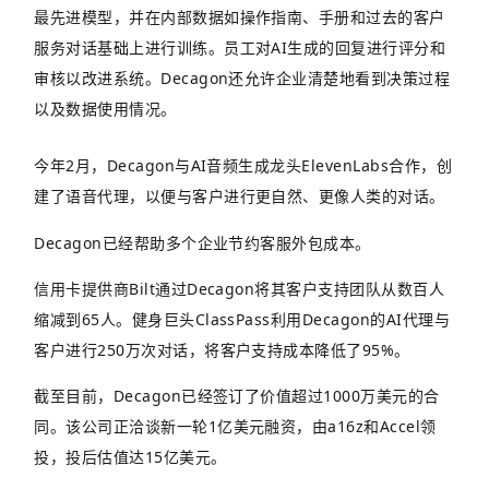
最先进模型，并在内部数据如操作指南、手册和过去的客户
服务对话基础上进行训练。员工对AI生成的回复进行评分和
审核以改进系统。Decagon还允许企业清楚地看到决策过程
以及数据使用情况。
今年2月，Decagon与AI音频生成龙头ElevenLabs合作，创
建了语音代理，以便与客户进行更自然、更像人类的对话。
Decagon已经帮助多个企业节约客服外包成本。
信用卡提供商Bilt通过Decagon将其客户支持团队从数百人
缩减到65人。健身巨头ClassPass利用Decagon的AI代理与
客户进行250万次对话，将客户支持成本降低了95%。
截至目前，Decagon已经签订了价值超过1000万美元的合
同。该公司正洽谈新一轮1亿美元融资，由a16z和Accel领
投，投后估值达15亿美元。