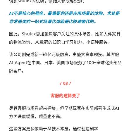
谈到Shulex的优势，创始人郭辰璐说道：
AI不是核心的壁垒，最重要的还是应用场景的体验，尤其是
非常垂类的一站式场景化体验是比较难替代的。
因此，Shulex更加聚焦客户关注的具体场景，比如大件家具
的物流咨询、3C数码的知识自学习能力、小语种服务。
该公司刚完成新一轮亿元级融资，由盛大资本领投。其客服
AI Agent在中国、日本、美国市场服务了100+全球化头部品
牌客户。
/ 03 /
客服的逻辑变了
尽管客服市场看起来拥挤，但早期玩家在实际部署生成式AI
方面进展缓慢，质量也不高。
这些方案更多依赖于AI技术本身，通过创建剧本