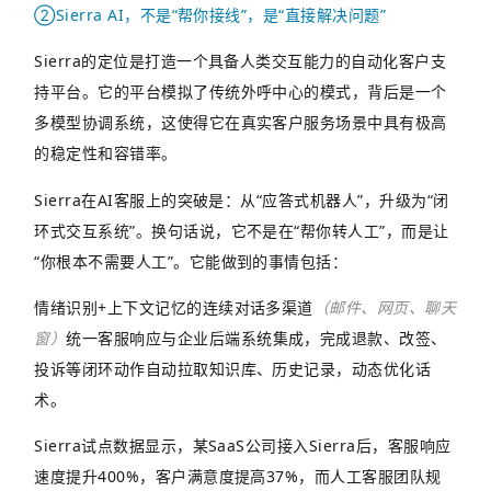
②Sierra AI，不是“帮你接线”，是“直接解决问题”
Sierra的定位是打造一个具备人类交互能力的自动化客户支
持平台。它的平台模拟了传统外呼中心的模式，背后是一个
多模型协调系统，这使得它在真实客户服务场景中具有极高
的稳定性和容错率。
Sierra在AI客服上的突破是：从“应答式机器人”，升级为“闭
环式交互系统”。换句话说，它不是在“帮你转人工”，而是让
“你根本不需要人工”。它能做到的事情包括：
情绪识别+上下文记忆的连续对话多渠道
（邮件、网页、聊天
窗）
统一客服响应与企业后端系统集成，完成退款、改签、
投诉等闭环动作自动拉取知识库、历史记录，动态优化话
术。
Sierra试点数据显示，某SaaS公司接入Sierra后，客服响应
速度提升400%，客户满意度提高37%，而人工客服团队规