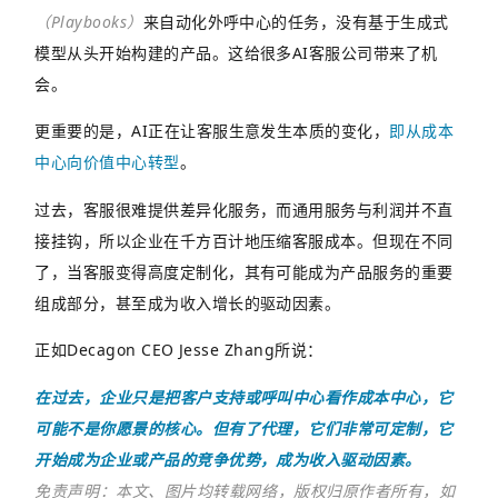
（Playbooks）
来自动化外呼中心的任务，没有基于生成式
模型从头开始构建的产品。这给很多AI客服公司带来了机
会。
更重要的是，AI正在让客服生意发生本质的变化，
即从成本
中心向价值中心转型
。
过去，客服很难提供差异化服务，而通用服务与利润并不直
接挂钩，所以企业在千方百计地压缩客服成本。但现在不同
了，当客服变得高度定制化，其有可能成为产品服务的重要
组成部分，甚至成为收入增长的驱动因素。
正如Decagon CEO Jesse Zhang所说：
在过去，企业只是把客户支持或呼叫中心看作成本中心，它
可能不是你愿景的核心。但有了代理，它们非常可定制，它
开始成为企业或产品的竞争优势，成为收入驱动因素。
免责声明：本文、图片均转载网络，版权归原作者所有，如