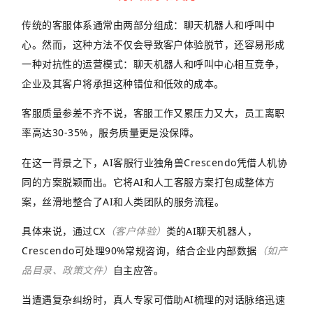
传统的客服体系通常由两部分组成：聊天机器人和呼叫中
心。然而，这种方法不仅会导致客户体验脱节，还容易形成
一种对抗性的运营模式：聊天机器人和呼叫中心相互竞争，
企业及其客户将承担这种错位和低效的成本。
客服质量参差不齐不说，客服工作又累压力又大，员工离职
率高达30-35%，服务质量更是没保障。
在这一背景之下，AI客服行业独角兽Crescendo凭借人机协
同的方案脱颖而出。它将AI和人工客服方案打包成整体方
案，丝滑地整合了AI和人类团队的服务流程。
具体来说，通过CX
（客户体验）
类的AI聊天机器人，
Crescendo可处理90%常规咨询，结合企业内部数据
（如产
品目录、政策文件）
自主应答。
当遭遇复杂纠纷时，真人专家可借助AI梳理的对话脉络迅速