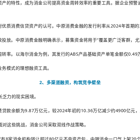
量资产的特性，成为消金公司提高资金周转效率的重要工具。据企业预警
优质消费信贷资产的认可。中原消费金融的发行利率从2024年首期的2.
款投放。中原消费金融明确表示，募集资金将用于“覆盖更广泛客群，尤其
率。以海尔消金为例，其发行的ABS产品基础资产单笔金额仅0.49万元
业务模式的理想融
资工具。
2、多渠道融资，构筑竞争壁垒
长乏力的现实困境。
款余额为9.87万亿元，较2024年初的10.36万亿减少约4900亿元
面对这些挑战，消金公司采取双线作战策略。
，就有8家消金机构转让超过80亿元不良资产包，中银消金一口气上架20