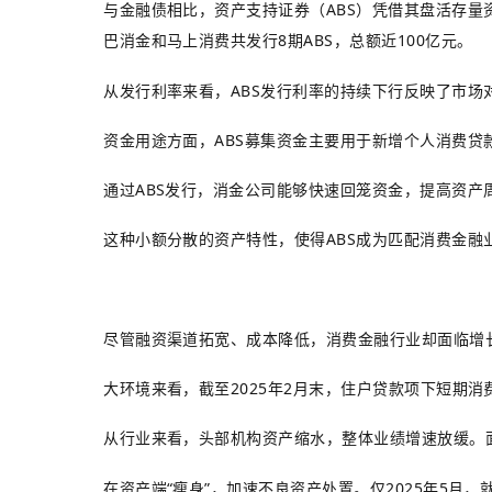
与金融债相比，资产支持证券（ABS）凭借其盘活存
巴消金和马上消费共发行8期ABS，总额近100亿元。
从发行利率来看，ABS发行利率的持续下行反映了市场对
资金用途方面，ABS募集资金主要用于新增个人消费贷
通过ABS发行，消金公司能够快速回笼资金，提高资产周转
这种小额分散的资产特性，使得ABS成为匹配消费金融
尽管融资渠道拓宽、成本降低，消费金融行业却面临增
大环境来看，截至2025年2月末，住户贷款项下短期消费贷
从行业来看，头部机构资产缩水，整体业绩增速放缓。
在资产端“瘦身”，加速不良资产处置。仅2025年5月