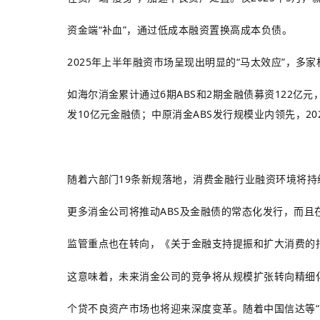
资金端“补血”，通过低成本融资置换高成本负债。
2025年上半年融资市场呈现出明显的“马太效应”，多
如海尔消金累计通过6期ABS和2期金融债募资122亿元，融
发10亿元金融债；中原消金ABS发行规模业内领先，202
随着六部门19条新规落地，消费金融行业融资环境将
更多消金公司将推动ABS及金融债的常态化发行，而且
监管重点也在转向，《关于金融支持提振和扩大消费的
这意味着，未来消金公司的竞争将从规模扩张转向精细
个贷不良资产市场也将迎来深度变革。随着中国信达等“