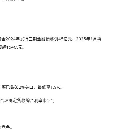
消金2024年发行三期金融债募资45亿元，2025年1月再
资超154亿元。
率已跌破2%关口，最低至1.9%。
合理确定贷款综合利率水平”。
力竞争。