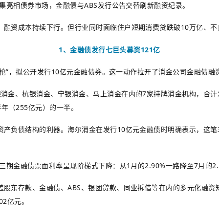
密集亮相债券市场，金融债与ABS发行公告交替刷新融资纪录。
，融资成本持续下行。但行业同时面临住户短期消费贷跌破10万亿、不
1、金融债发行七巨头募资121亿
一枪”，拟公开发行10亿元金融债券。这一动作拉开了消金公司金融债融
消金、杭银消金、宁银消金、马上消金在内的7家持牌消金机构，合计
半年（255亿元）的一半。
产负债结构的利器。海尔消金在发行10亿元金融债时明确表示，这笔
期金融债票面利率呈现阶梯式下降：从1月的2.90%一路降至7月的2.
股东存款、金融债、ABS、银团贷款、同业拆借等在内的多元化融资矩阵
02亿元。