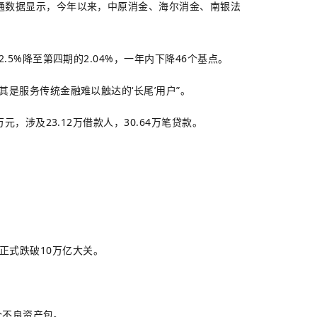
通数据显示，今年以来，中原消金、海尔消金、南银法
5%降至第四期的2.04%，一年内下降46个基点。
是服务传统金融难以触达的‘长尾’用户”。
，涉及23.12万借款人，30.64万笔贷款。
，正式跌破10万亿大关。
个不良资产包。